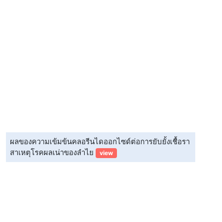
ผลของความเข้มข้นคลอรีนไดออกไซด์ต่อการยับยั้งเชื้อรา
สาเหตุโรคผลเน่าของลำไย
view