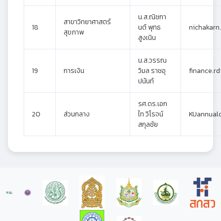
น.ส.ณิชกา
สาขาวิทยาศาสตร์
18
นต์ พุทธ
nichakarn
สุขภาพ
สูงเนิน
น.ส.วรรณ
19
การเงิน
วิมล ราชอุ
finance.rd
ปนันท์
รศ.ดร.เอก
20
ส่วนกลาง
ไท วิโรจน์
KUannual
สกุลชัย