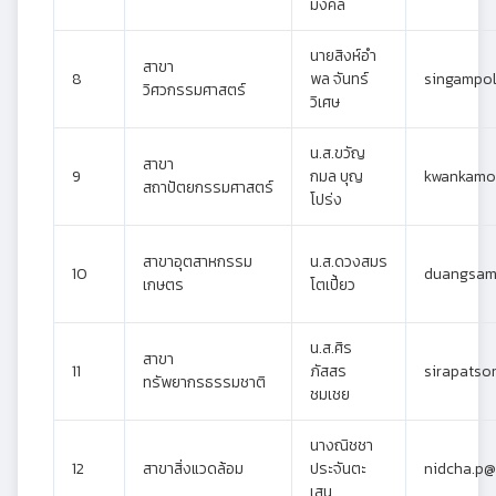
มงคล
นายสิงห์อำ
สาขา
8
พล จันทร์
singampol
วิศวกรรมศาสตร์
วิเศษ
น.ส.ขวัญ
สาขา
9
กมล บุญ
kwankamo
สถาปัตยกรรมศาสตร์
โปร่ง
สาขาอุตสาหกรรม
น.ส.ดวงสมร
10
duangsam
เกษตร
โตเปี้ยว
น.ส.ศิร
สาขา
11
ภัสสร
sirapatso
ทรัพยากรธรรมชาติ
ชมเชย
นางณิชชา
12
สาขาสิ่งแวดล้อม
ประจันตะ
nidcha.p@
เสน