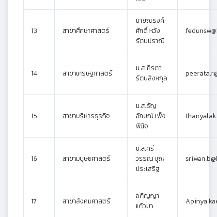
นายณรงค์
13
สาขาศึกษาศาสตร์
ศักดิ์ หวัง
fedunsw@k
รัตนปราณี
น.ส.ภีรตา
14
สาขาเศรษฐศาสตร์
peerata.r
รัตนสิงหกุล
น.ส.ธัญ
15
สาขาบริหารธุรกิจ
ลักษณ์ เพ็ง
thanyalak
พินิจ
น.ส.ศรี
16
สาขามนุษยศาสตร์
วรรณ บุญ
sriwan.b@
ประเสริฐ
อภิญญา
17
สาขาสังคมศาสตร์
Apinya.k
แก้วมา