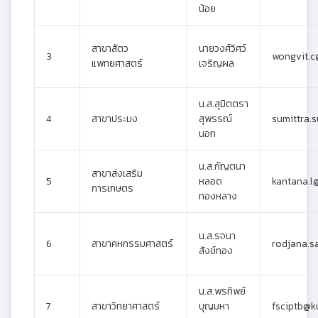
น้อย
สาขาสัตว
นายวงศ์วิศว์
3
wongvit.c
แพทยศาสตร์
เจริญผล
น.ส.สุมิตตรา
4
สาขาประมง
สุพรรณ์
sumittra.
นอก
น.ส.กัญตนา
สาขาส่งเสริม
5
หลอด
kantana.l
การเกษตร
ทองหลาง
น.ส.รจนา
6
สาขาคหกรรมศาสตร์
rodjana.s
สังข์ทอง
น.ส.พรทิพย์
7
สาขาวิทยาศาสตร์
บุญมหา
fsciptb@ku