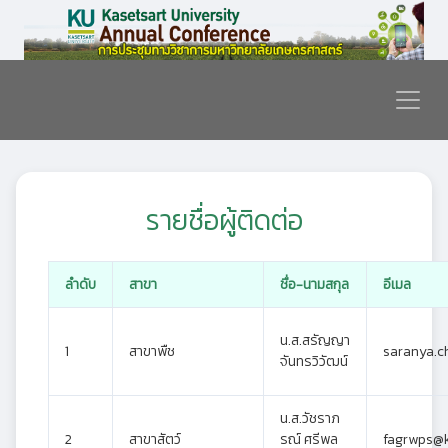
รายชื่อผู้ติดต่อ
ลำดับ
สาขา
ชื่อ-นามสกุล
อีเมล
น.ส.สรัญญา
1
สาขาพืช
saranya.c
จันทรวิวัฒน์
น.ส.วัชราภ
2
สาขาสัตว์
รณ์ ศรีพล
fagrwps@k