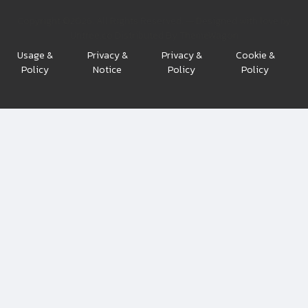
Copyright ©
2026. All Rights Reserved. — Designed with love by
Untree.co Distributed By
ThemeWagon
Usage &
Privacy &
Privacy &
Cookie &
Policy
Notice
Policy
Policy